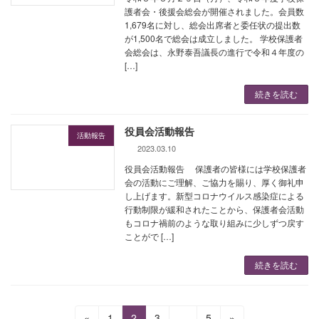
護者会・後援会総会が開催されました。会員数
1,679名に対し、総会出席者と委任状の提出数
が1,500名で総会は成立しました。 学校保護者
会総会は、永野泰吾議長の進行で令和４年度の
[…]
続きを読む
役員会活動報告
活動報告
2023.03.10
役員会活動報告 保護者の皆様には学校保護者
会の活動にご理解、ご協力を賜り、厚く御礼申
し上げます。新型コロナウイルス感染症による
行動制限が緩和されたことから、保護者会活動
もコロナ禍前のような取り組みに少しずつ戻す
ことがで […]
続きを読む
投
固
固
固
固
«
1
2
3
…
5
»