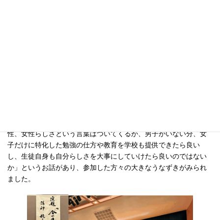
インタビューの中で、共学化せず女子校であり続ける思いについ
て、「116年前に水月哲英先生が掲げた女子教育、しっかりと学び
たくましく生きていけるような力をつけ、自立して社会に出てい
ける女性を育てるという思いを受け継いでいます。あえて男女共
学にしなくてもよいのではないかと考えます。」というお答えが
ありました。
また、世界の国々の中でジェンダー指数が下位である日本の現状
を踏まえ、「男性とか女性とかどちらでもないなどを、意識はし
ていません。自分らしさやその人らしさを活かして、世の中の役
に立つ人になるのであれば良いのではないか。女子校だから女
性、女性らしさという言葉はついてくるが、男子がいない分、女
子だけに特化した勉強の仕方や教育を学校も提供できたら良い
し、生徒自身も自分らしさを大事にしていけたら良いのではない
か」というお話があり、参加した方々の大きなうなずきがみられ
ました。