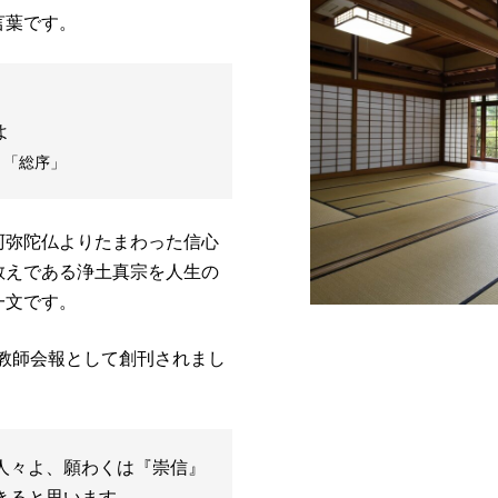
言葉です。
よ
』「総序」
阿弥陀仏よりたまわった信心
教えである浄土真宗を人生の
一文です。
母教師会報として創刊されまし
人々よ、願わくは『崇信』
きると思います。