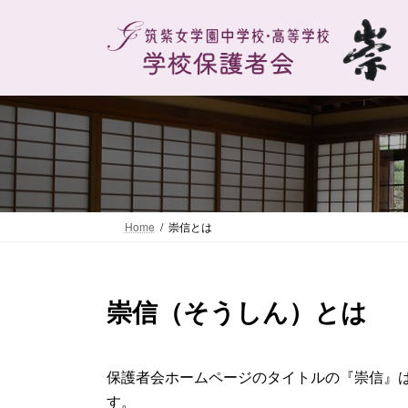
コ
ナ
ン
ビ
テ
ゲ
ン
ー
ツ
シ
へ
ョ
ス
ン
キ
に
ッ
移
プ
動
Home
崇信とは
崇信（そうしん）とは
保護者会ホームページのタイトルの『崇信』
す。