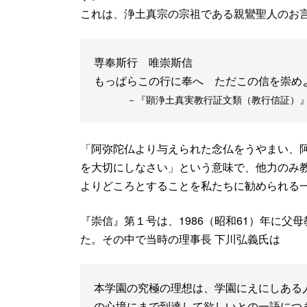
これは、浄土真宗の宗祖である親鸞聖人のお
専奉斯行 唯崇斯信
もっぱらこの行に奉へ ただこの信を崇め
－『顕浄土真実教行証文類（教行信証）
「阿弥陀仏より与えられた念仏をうやまい、
を大切にしなさい」という意味で、他力のみ
よりどころとすることを私たちに勧められる
『崇信』第１号は、1986（昭和61）年に父
た。その中で当時の理事長 下川弘義氏は
本学園の究極の理想は、学園にえにしある
の心境にまで到達して欲しいとの一語につ