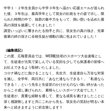
中学１・２年生全員から中学３年生へ温かい応援エールが送られ
た後、３年生は、最高学年として筑女の伝統をその姿で示し、限
られた時間の中で、抜群の集中力をもって、熱い想いを込めた最
高の演技を披露してくれました！
講堂いっぱいに響きわたる拍手と共に、筑女生の真の強さ、先輩
後輩の絆の深さに全校生徒が感動の渦に包まれていました！
（編集後記）
この度、広報委員会では、WEB配信初のスポーツ大会速報とし
て、生徒達が元気で楽しんでいる笑顔を少しでも保護者の皆様へ
お伝えできるよう取材いたしました。
コロナ禍などに負けることなく、先生方、生徒達自ら万全な対策
を施し、全学年、両日共に「あなた達ならできる！」「私達なら
できる！」という先生と生徒皆のかけがえのない強い絆があった
からこそ成し遂げられた、素晴らしいスポーツ大会でした！
生徒達が、貴重な経験を通して、更なる成長を遂げましたことに
深く感謝致しますと共にこれから先も、筑女生の笑顔が明るい未
来へと続きますように祈念致します
！