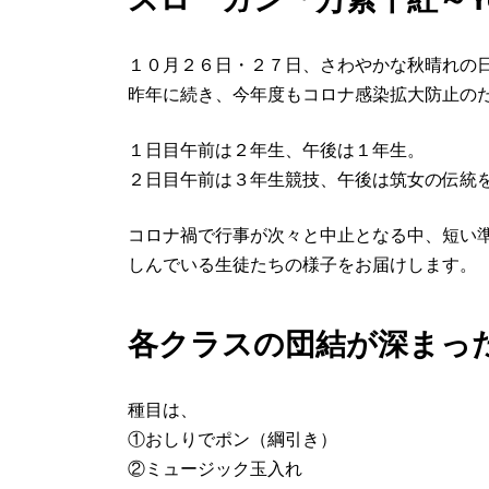
１０月２６日・２７日、さわやかな秋晴れの
昨年に続き、今年度もコロナ感染拡大防止の
１日目午前は２年生、午後は１年生。
２日目午前は３年生競技、午後は筑女の伝統
コロナ禍で行事が次々と中止となる中、短い
しんでいる生徒たちの様子をお届けします。
各クラスの団結が深まっ
種目は、
①おしりでポン（綱引き）
②ミュージック玉入れ