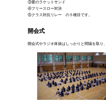
③愛のラケットサンド
④フリースロー対決
⑤クラス対抗リレー の５種目です。
開会式
開会式やラジオ体操はしっかりと間隔を取り