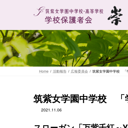
コ
ナ
ン
ビ
テ
ゲ
ン
ー
ツ
シ
へ
ョ
ス
ン
キ
に
ッ
移
プ
動
Home
活動報告
広報委員会
筑紫女学園中学校 「
筑紫女学園中学校 「
2021.11.06
スローガン「万紫千紅～Your d