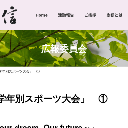
Home
活動報告
ご挨拶
崇信とは
広報委員会
学年別スポーツ大会」 ①
学年別スポーツ大会」 ①
ream, Our future～」