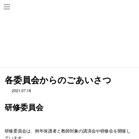
コ
ナ
ン
ビ
テ
ゲ
ン
ー
ツ
シ
活動報告
へ
ョ
ス
ン
キ
に
ッ
移
Home
活動報告
各委員会からのごあいさつ
プ
動
各委員会からのごあいさつ
2021.07.18
研修委員会
研修委員会は、例年保護者と教師対象の講演会や研修会を開催し
ています。